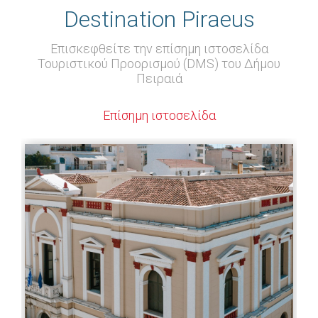
Destination Piraeus
Επισκεφθείτε την επίσημη ιστοσελίδα
Τουριστικού Προορισμού (DMS) του Δήμου
Πειραιά
Επίσημη ιστοσελίδα