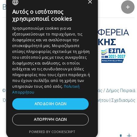
×
Βραβεία
Αυτός ο ιστότοπος
GREEK
χρησιμοποιεί cookies
ENGLISH
Χρησιμοποιούμε cookies για να
εξατομικεύσουμε το περιεχόμενο, τις
GREEK
διαφημίσεις και να αναλύσουμε την
επισκεψιμότητά μας. Μοιραζόμαστε
επίσης πληροφορίες σχετικά με τη χρήση
του ιστότοπού μας με τους συνεργάτες
διαφήμισης και ανάλυσης, οι οποίοι
ενδέχεται να τις συνδυάσουν με άλλες
πληροφορίες που τους έχετε παράσχει ή
που έχουν συλλέξει από τη χρήση των
υπηρεσιών τους από εσάς.
Πολιτική
© Copyright Περιεχόμενο Χρηστών (UGC) Πειραιάς / Δήμος Πειραιά
Απορρήτου
Όροι χρήσης | Πολιτική Cookies | Πολιτική Απορρήτου
| Σχεδιασμός
ΑΠΟΔΟΧΗ ΟΛΩΝ
και δημιουργία από Cosmote
ΑΠΟΡΡΙΨΗ ΟΛΩΝ
POWERED BY COOKIESCRIPT