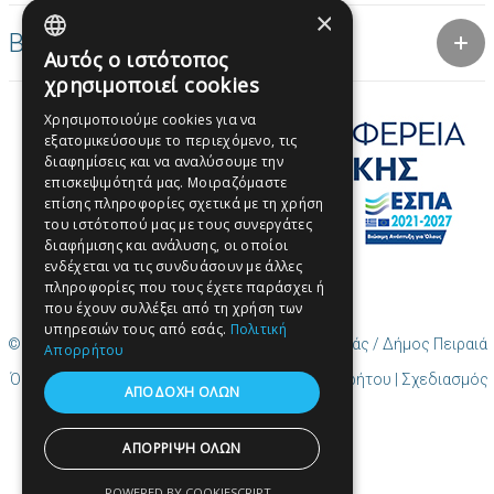
×
Βραβεία
Αυτός ο ιστότοπος
GREEK
χρησιμοποιεί cookies
ENGLISH
Χρησιμοποιούμε cookies για να
εξατομικεύσουμε το περιεχόμενο, τις
GREEK
διαφημίσεις και να αναλύσουμε την
επισκεψιμότητά μας. Μοιραζόμαστε
επίσης πληροφορίες σχετικά με τη χρήση
του ιστότοπού μας με τους συνεργάτες
διαφήμισης και ανάλυσης, οι οποίοι
ενδέχεται να τις συνδυάσουν με άλλες
πληροφορίες που τους έχετε παράσχει ή
που έχουν συλλέξει από τη χρήση των
υπηρεσιών τους από εσάς.
Πολιτική
© Copyright Περιεχόμενο Χρηστών (UGC) Πειραιάς / Δήμος Πειραιά
Απορρήτου
Όροι χρήσης | Πολιτική Cookies | Πολιτική Απορρήτου
| Σχεδιασμός
ΑΠΟΔΟΧΉ ΌΛΩΝ
και δημιουργία από Cosmote
ΑΠΌΡΡΙΨΗ ΌΛΩΝ
POWERED BY COOKIESCRIPT