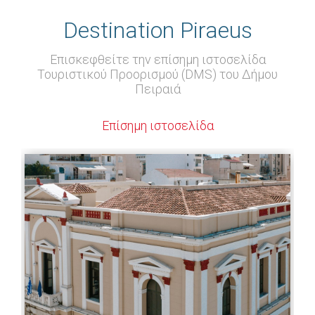
Destination Piraeus
Επισκεφθείτε την επίσημη ιστοσελίδα
Τουριστικού Προορισμού (DMS) του Δήμου
Πειραιά
Επίσημη ιστοσελίδα