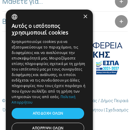
Μάθετε για...
×
Βραβεία
Αυτός ο ιστότοπος
GREEK
χρησιμοποιεί cookies
ENGLISH
Χρησιμοποιούμε cookies για να
εξατομικεύσουμε το περιεχόμενο, τις
GREEK
διαφημίσεις και να αναλύσουμε την
επισκεψιμότητά μας. Μοιραζόμαστε
επίσης πληροφορίες σχετικά με τη χρήση
του ιστότοπού μας με τους συνεργάτες
διαφήμισης και ανάλυσης, οι οποίοι
ενδέχεται να τις συνδυάσουν με άλλες
πληροφορίες που τους έχετε παράσχει ή
που έχουν συλλέξει από τη χρήση των
υπηρεσιών τους από εσάς.
Πολιτική
© Copyright Περιεχόμενο Χρηστών (UGC) Πειραιάς / Δήμος Πειραιά
Απορρήτου
Όροι χρήσης | Πολιτική Cookies | Πολιτική Απορρήτου
| Σχεδιασμός
ΑΠΟΔΟΧΉ ΌΛΩΝ
και δημιουργία από Cosmote
ΑΠΌΡΡΙΨΗ ΌΛΩΝ