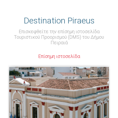
Destination Piraeus
Επισκεφθείτε την επίσημη ιστοσελίδα
Τουριστικού Προορισμού (DMS) του Δήμου
Πειραιά
Επίσημη ιστοσελίδα